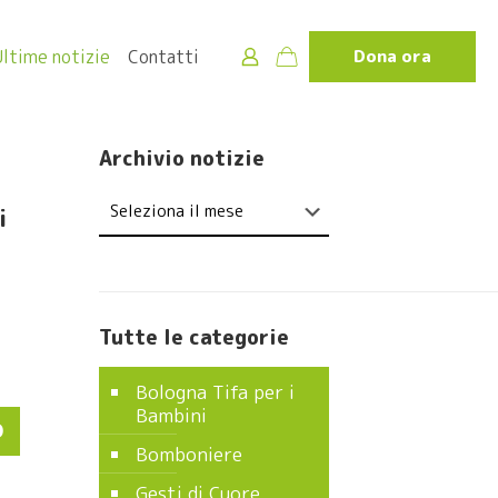
Ultime notizie
Contatti
Dona ora
Archivio notizie
Archivio
i
notizie
Tutte le categorie
Bologna Tifa per i
Bambini
O
Bomboniere
Gesti di Cuore