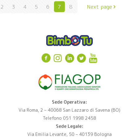
2
3
4
5
6
7
8
Next page
Sede Operativa:
Via Roma, 2 – 40068 San Lazzaro di Savena (BO)
Telefono 051 1998 2458
Sede Legale:
Via Emilia Levante, 50 – 40139 Bologna