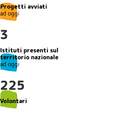
Progetti avviati
ad oggi
3
Istituti presenti sul
territorio nazionale
ad oggi
225
Volontari