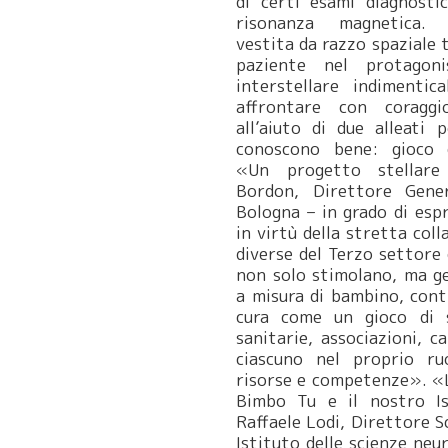
di certi esami diagnostic
risonanza magnetica.
vestita da razzo spaziale 
paziente nel protagon
interstellare indimentic
affrontare con coraggi
all’aiuto di due alleati 
conoscono bene: gioco 
«Un progetto stellare
Bordon, Direttore Gene
Bologna – in grado di esp
in virtù della stretta col
diverse del Terzo settore 
non solo stimolano, ma ge
a misura di bambino, cont
cura come un gioco di 
sanitarie, associazioni, c
ciascuno nel proprio ru
risorse e competenze». «L
Bimbo Tu e il nostro Is
Raffaele Lodi, Direttore Sc
Istituto delle scienze neu