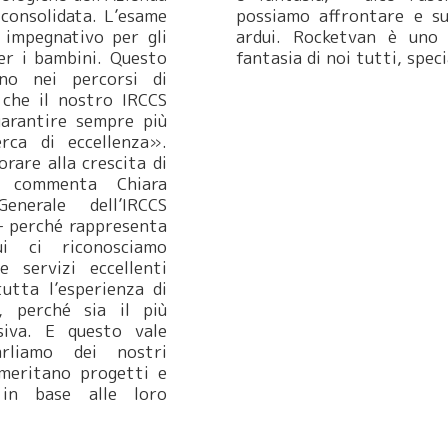
consolidata. L’esame
possiamo affrontare e su
 impegnativo per gli
ardui. Rocketvan è uno 
per i bambini. Questo
fantasia di noi tutti, spe
no nei percorsi di
 che il nostro IRCCS
arantire sempre più
rca di eccellenza».
rare alla crescita di
 commenta Chiara
enerale dell’IRCCS
 – perché rappresenta
i ci riconosciamo
 servizi eccellenti
 tutta l’esperienza di
, perché sia il più
siva. E questo vale
rliamo dei nostri
 meritano progetti e
i in base alle loro