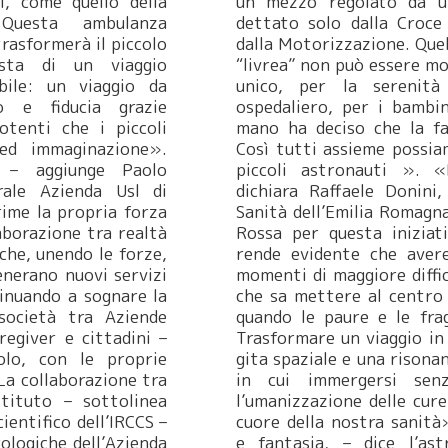
i, come quello della
un mezzo regolato da un
 Questa ambulanza
dettato solo dalla Croce
trasformerà il piccolo
dalla Motorizzazione. Quell
ista di un viaggio
“livrea” non può essere mo
abile: un viaggio da
unico, per la serenità
o e fiducia grazie
ospedaliero, per i bambin
potenti che i piccoli
mano ha deciso che la fa
ed immaginazione».
Così tutti assieme possia
 – aggiunge Paolo
piccoli astronauti ». «
rale Azienda Usl di
dichiara Raffaele Donini,
rime la propria forza
Sanità dell’Emilia Romagn
laborazione tra realtà
Rossa per questa iniziat
che, unendo le forze,
rende evidente che avere 
nerano nuovi servizi
momenti di maggiore diffic
inuando a sognare la
che sa mettere al centro 
società tra Aziende
quando le paure e le frag
aregiver e cittadini –
Trasformare un viaggio in
olo, con le proprie
gita spaziale e una risona
a collaborazione tra
in cui immergersi senz
tituto – sottolinea
l’umanizzazione delle cure
ientifico dell’IRCCS –
cuore della nostra sanit
rologiche dell’Azienda
e fantasia, – dice l’as