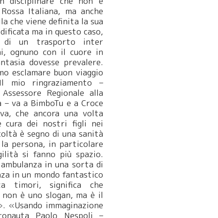
 disciplinare che non è
 Rossa Italiana, ma anche
a che viene definita la sua
dificata ma in questo caso,
 di un trasporto inter
i, ognuno con il cuore in
ntasia dovesse prevalere.
mo esclamare buon viaggio
Il mio ringraziamento –
 Assessore Regionale alla
a – va a BimboTu e a Croce
iva, che ancora una volta
cura dei nostri figli nei
oltà è segno di una sanità
la persona, in particolare
ilità si fanno più spazio.
 ambulanza in una sorta di
nza in un mondo fantastico
a timori, significa che
 non è uno slogan, ma è il
à». «Usando immaginazione
tronauta Paolo Nespoli –