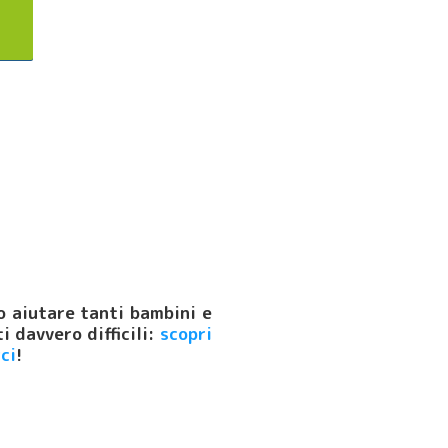
o aiutare tanti bambini e
 davvero difficili:
scopri
ci
!