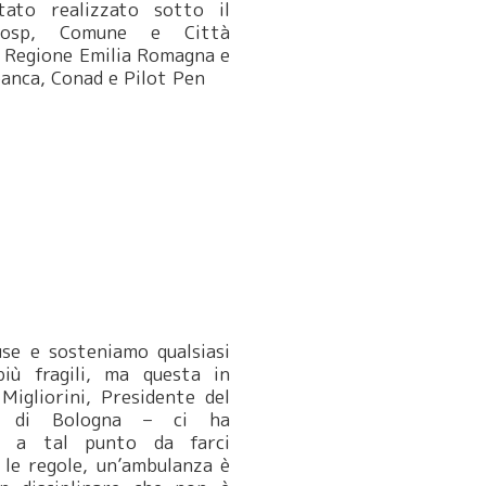
ato realizzato sotto il
Aosp, Comune e Città
 Regione Emilia Romagna e
banca, Conad e Pilot Pen
se e sosteniamo qualsiasi
più fragili, ma questa in
Migliorini, Presidente del
a di Bologna – ci ha
ti a tal punto da farci
 le regole, un’ambulanza è