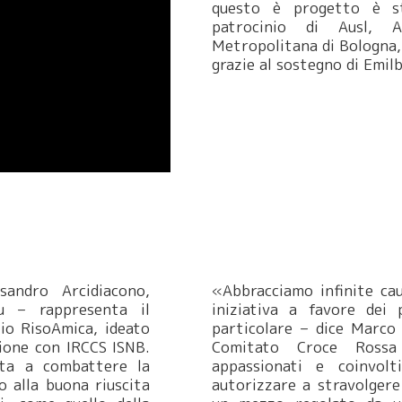
questo è progetto è st
patrocinio di Ausl, 
Metropolitana di Bologna,
grazie al sostegno di Emil
sandro Arcidiacono,
«Abbracciamo infinite cau
u – rappresenta il
iniziativa a favore dei 
io RisoAmica, ideato
particolare – dice Marco 
ione con IRCCS ISNB.
Comitato Croce Ross
uta a combattere la
appassionati e coinvol
o alla buona riuscita
autorizzare a stravolgere