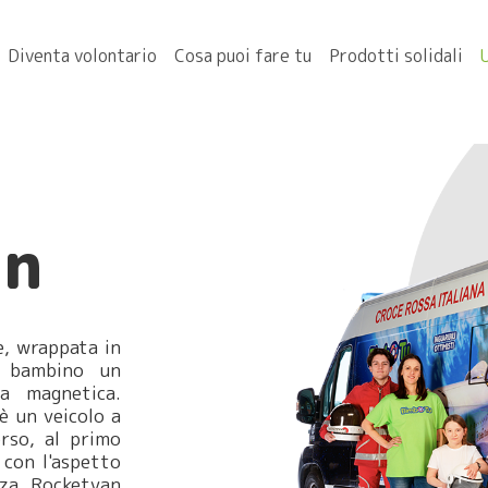
Diventa volontario
Cosa puoi fare tu
Prodotti solidali
an
e, wrappata in
al bambino un
za magnetica.
è un veicolo a
orso, al primo
con l'aspetto
nza Rocketvan