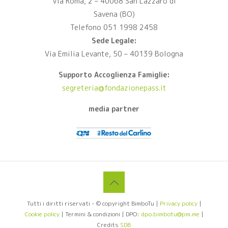
Via Roma, 2 – 40068 San Lazzaro di
Savena (BO)
Telefono 051 1998 2458
Sede Legale:
Via Emilia Levante, 50 – 40139 Bologna
Supporto Accoglienza Famiglie:
segreteria@fondazionepass.it
media partner
Tutti i diritti riservati - © copyright BimboTu |
Privacy policy
|
Cookie policy
| Termini & condizioni | DPO:
dpo.bimbotu@pm.me
|
Credits
SDB