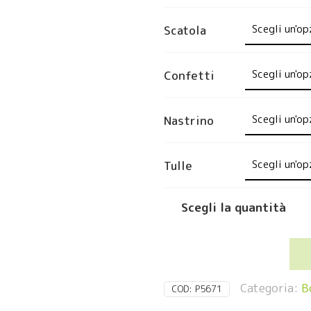
Scatola
Confetti
Nastrino
Tulle
Categoria:
B
COD:
P5671