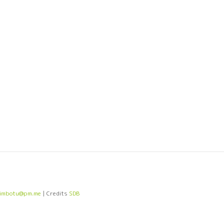
bimbotu@pm.me
| Credits
SDB