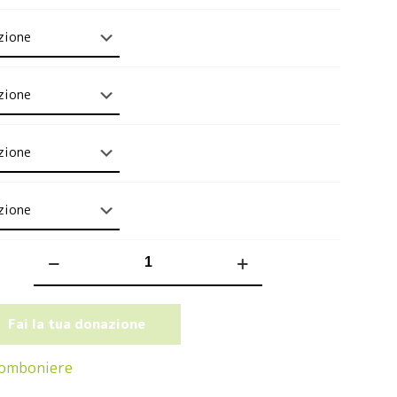
Bomboniera
farfalla
quantità
Fai la tua donazione
omboniere